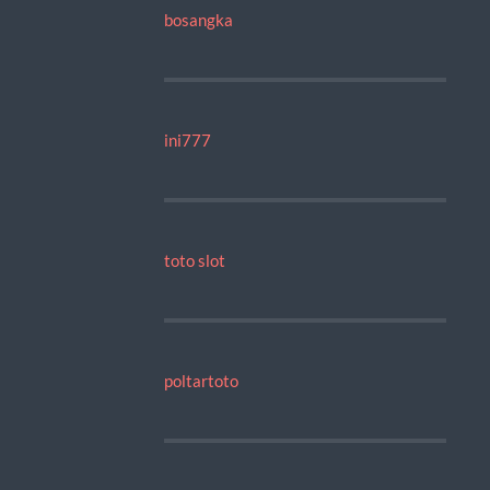
bosangka
ini777
toto slot
poltartoto