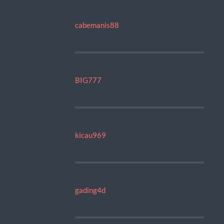
cabemanis88
BIG777
kicau969
gading4d