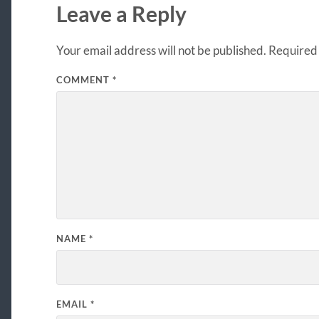
Leave a Reply
Your email address will not be published.
Required 
COMMENT
*
NAME
*
EMAIL
*