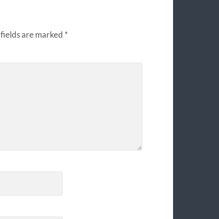
fields are marked
*