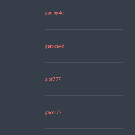
gading4d
garuda4d
slot777
gacor77